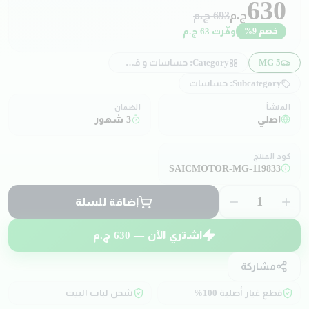
630
ج.م
693
ج.م
وفّرت
63
ج.م
خصم
9
%
MG 5
Category:
حساسات و قطع كهربائية
Subcategory:
حساسات
المنشأ
الضمان
اصلي
3 شهور
كود المنتج
SAICMOTOR-MG-119833
1
إضافة للسلة
اشتري الآن —
630
ج.م
مشاركة
قطع غيار أصلية 100%
شحن لباب البيت