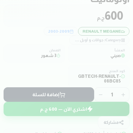
600
ج.م
2003-2009
RENAULT MEGANE
Category:
جوانات و أويل سيل
المنشأ
الضمان
صيني
3 شهور
كود المنتج
GBTECH-RENAULT-
08BC85
1
إضافة للسلة
اشتري الآن —
600
ج.م
مشاركة