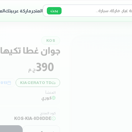
المتجر
ماركة عربيتك
الم
بحث
KOS
جوان غطا تكيها
390
ج.م
2013
KIA CERATO TD
المنشأ
كوري
كود المنتج
KOS-KIA-0D0DDE