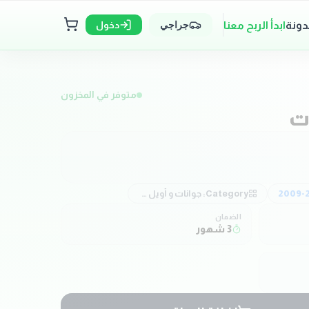
دونة
ابدأ الربح معنا
دخول
جراجي
متوفر في المخزون
ت
2009-
Category:
جوانات و أويل سيل
الضمان
3 شهور