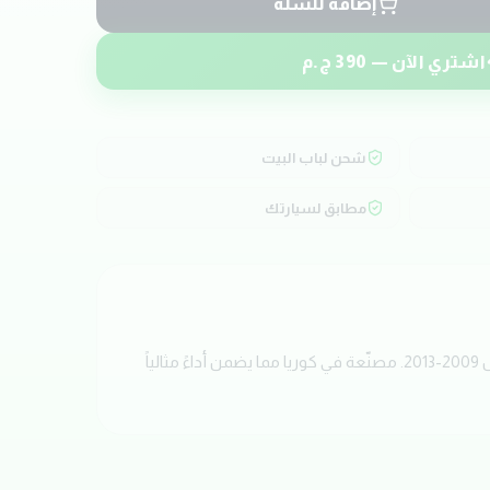
إضافة للسلة
اشتري الآن —
390
ج.م
شحن لباب البيت
مطابق لسيارتك
احصل الآن على جوان غطا تكيهات بجودة عالية من ماركة KOS. تم تصميم هذه القطعة خصيصاً لسيارات KIA CERATO TD موديل 2009-2013. مصنّعة في كوريا مما يضمن أداءً مثالياً