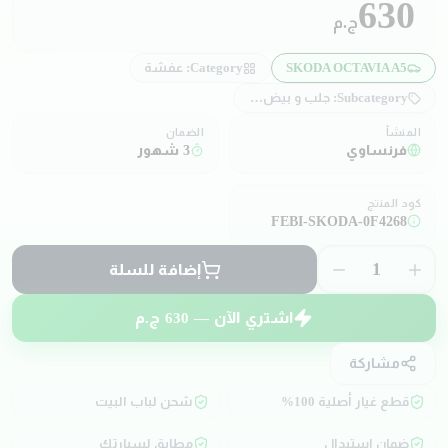
630
ج.م
SKODA OCTAVIA A5
Category:
عفشة
Subcategory:
جلب و بيض مقصات
المنشأ
الضمان
فرنساوي
3 شهور
كود المنتج
FEBI-SKODA-0F4268
1
إضافة للسلة
اشتري الآن —
630
ج.م
مشاركة
قطع غيار أصلية 100%
شحن لباب البيت
ضمان استبدال
مطابق لسيارتك