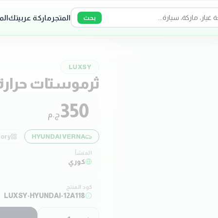
المتجر
ماركة عربيتك
الم
بحث
LUXSY
ثرموستات حرارة .6
350
ج.م
ory:
HYUNDAI VERNA
المنشأ
كوري
كود المنتج
LUXSY-HYUNDAI-12A118