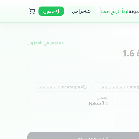
دونة
ابدأ الربح معنا
دخول
جراجي
متوفر في المخزون
1
Categ
حساسات و قطع كهربائية
Subcategory:
حساسات
الضمان
3 شهور