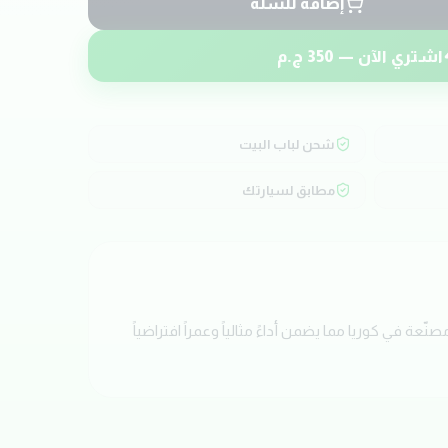
إضافة للسلة
اشتري الآن —
350
ج.م
شحن لباب البيت
مطابق لسيارتك
آن على ثرموستات حرارة 1.6 بجودة عالية من ماركة LUXSY. تم تصميم هذه القطعة خصيصاً لسيارات HYUNDAI VERNA . مصنّعة في كوريا مما يضمن أداءً مثالياً وعمراً افتراضياً