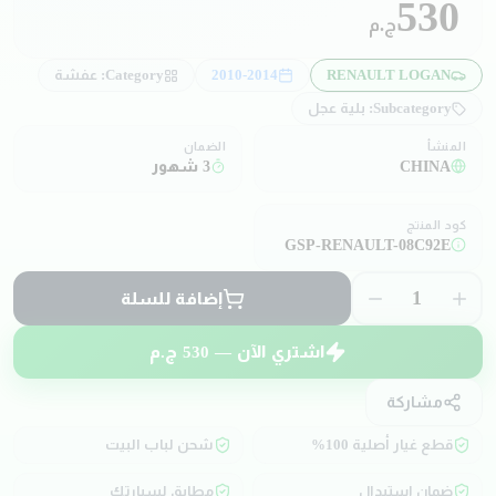
530
ج.م
RENAULT LOGAN
2010-2014
Category:
عفشة
Subcategory:
بلية عجل
المنشأ
الضمان
CHINA
3 شهور
كود المنتج
GSP-RENAULT-08C92E
1
إضافة للسلة
اشتري الآن —
530
ج.م
مشاركة
قطع غيار أصلية 100%
شحن لباب البيت
ضمان استبدال
مطابق لسيارتك