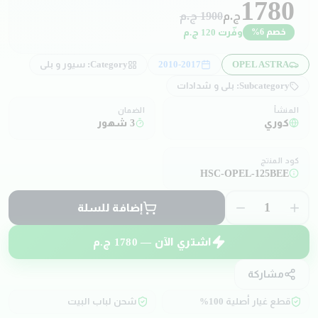
1780
ج.م
1900
ج.م
وفّرت
120
ج.م
خصم
6
%
OPEL ASTRA
2010-2017
Category:
سيور و بلي
Subcategory:
بلي و شدادات
المنشأ
الضمان
كوري
3 شهور
كود المنتج
HSC-OPEL-125BEE
1
إضافة للسلة
اشتري الآن —
1780
ج.م
مشاركة
قطع غيار أصلية 100%
شحن لباب البيت