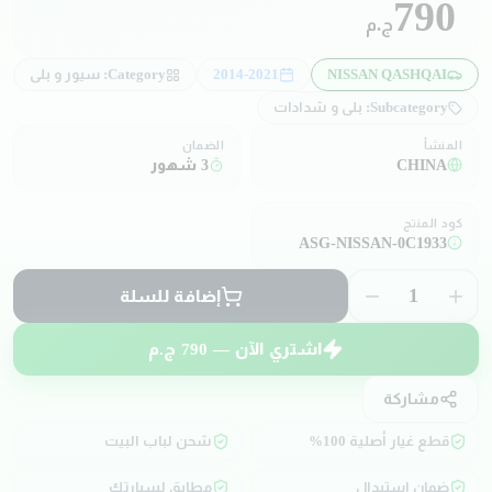
790
ج.م
NISSAN QASHQAI
2014-2021
Category:
سيور و بلي
Subcategory:
بلي و شدادات
المنشأ
الضمان
CHINA
3 شهور
كود المنتج
ASG-NISSAN-0C1933
1
إضافة للسلة
اشتري الآن —
790
ج.م
مشاركة
قطع غيار أصلية 100%
شحن لباب البيت
ضمان استبدال
مطابق لسيارتك