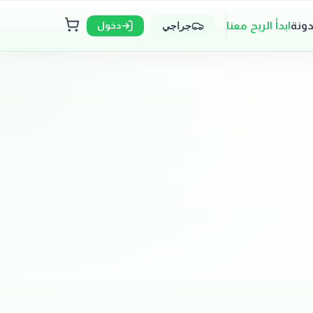
دونة
ابدأ الربح معنا
دخول
جراجي